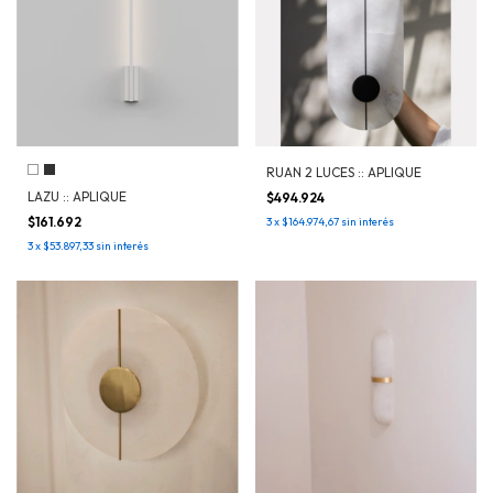
RUAN 2 LUCES :: APLIQUE
LAZU :: APLIQUE
$494.924
$161.692
3
x
$164.974,67
sin interés
3
x
$53.897,33
sin interés