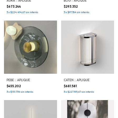
AURA :: APLIQUE
BOG :: APLIQUE
$673.244
$293.352
3
x
$224.414,67
sin interés
3
x
$97.784
sin interés
PEBE :: APLIQUE
CATEN :: APLIQUE
$455.202
$681.581
3
x
$151.734
sin interés
3
x
$227.193,67
sin interés