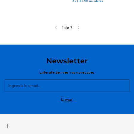
3
x
$110.310
sin interés
1
de
7
Newsletter
Enterate de nuestras novedades