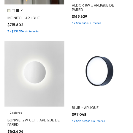
ALDOR 8W :: APLIQUE DE
PARED
+1
$169.629
INFINITO :: APLIQUE
3
x
$56.543
sin interés
$715.602
3
x
$238.534
sin interés
BLUR :: APLIQUE
2 colores
$97.048
BONWE 12W CCT :: APLIQUE DE
3
x
$32.349,33
sin interés
PARED
$162.606