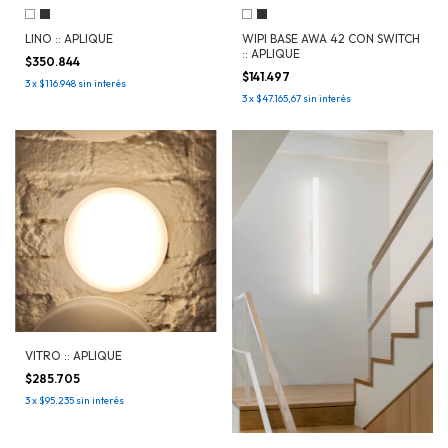
LINO :: APLIQUE
WIPI BASE AWA 42 CON SWITCH
:: APLIQUE
$350.844
$141.497
3
x
$116.948
sin interés
3
x
$47.165,67
sin interés
VITRO :: APLIQUE
$285.705
3
x
$95.235
sin interés