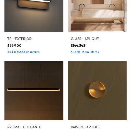
TE :: EXTERIOR
GLASS :: APLIQUE
$55.900
$144.348
3
x
$18.633,33
sin interés
3
x
$48.116
sin interés
PRISMA :: COLGANTE
VAIVEN :: APLIQUE