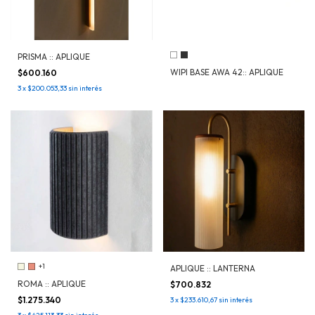
PRISMA :: APLIQUE
WIPI BASE AWA 42:: APLIQUE
$600.160
3
x
$200.053,33
sin interés
+1
APLIQUE :: LANTERNA
ROMA :: APLIQUE
$700.832
$1.275.340
3
x
$233.610,67
sin interés