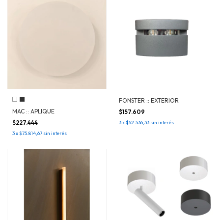
FONSTER :: EXTERIOR
MAC :: APLIQUE
$157.609
$227.444
3
x
$52.536,33
sin interés
3
x
$75.814,67
sin interés