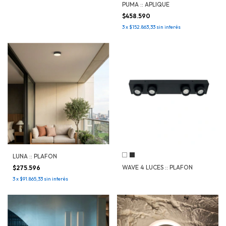
PUMA :: APLIQUE
$458.590
3
x
$152.863,33
sin interés
LUNA :: PLAFON
WAVE 4 LUCES :: PLAFON
$275.596
3
x
$91.865,33
sin interés