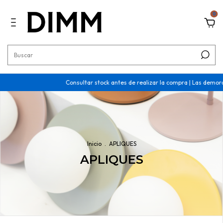
0
Consultar stock antes de realizar la compra | Las demoras son de 30 
Inicio
.
APLIQUES
APLIQUES