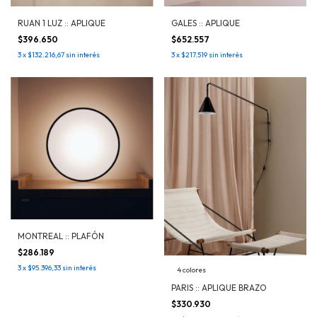
RUAN 1 LUZ :: APLIQUE
GALES :: APLIQUE
$396.650
$652.557
3
x
$132.216,67
sin interés
3
x
$217.519
sin interés
MONTREAL :: PLAFÓN
$286.189
3
x
$95.396,33
sin interés
4 colores
PARIS :: APLIQUE BRAZO
$330.930