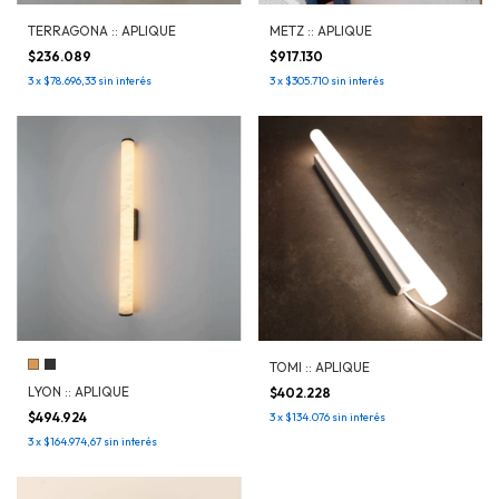
TERRAGONA :: APLIQUE
METZ :: APLIQUE
$236.089
$917.130
3
x
$78.696,33
sin interés
3
x
$305.710
sin interés
TOMI :: APLIQUE
LYON :: APLIQUE
$402.228
$494.924
3
x
$134.076
sin interés
3
x
$164.974,67
sin interés