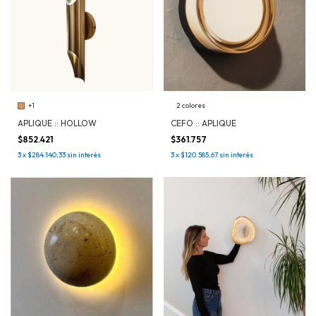
+1
2 colores
APLIQUE :: HOLLOW
CEFO :: APLIQUE
$852.421
$361.757
3
x
$284.140,33
sin interés
3
x
$120.585,67
sin interés