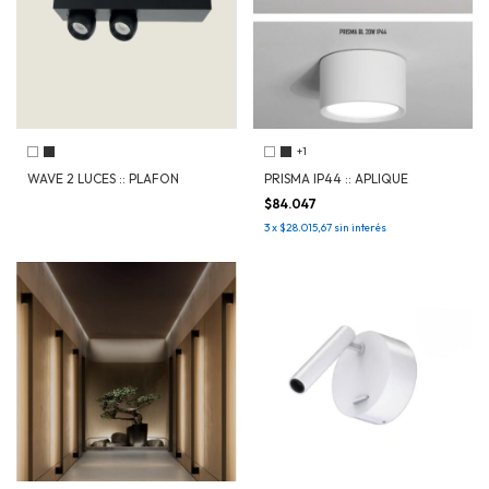
+1
WAVE 2 LUCES :: PLAFON
PRISMA IP44 :: APLIQUE
$84.047
3
x
$28.015,67
sin interés