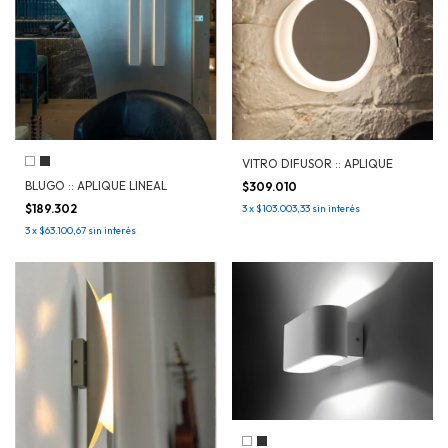
VITRO DIFUSOR :: APLIQUE
BLUGO :: APLIQUE LINEAL
$309.010
$189.302
3
x
$103.003,33
sin interés
3
x
$63.100,67
sin interés