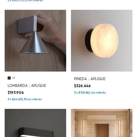
3
x
$425.113,33
sin interés
+1
PINEDA :: APLIQUE
LOMBARDA :: APLIQUE
$326.646
$193.906
3
x
$108.882
sin interés
3
x
$64.635,33
sin interés