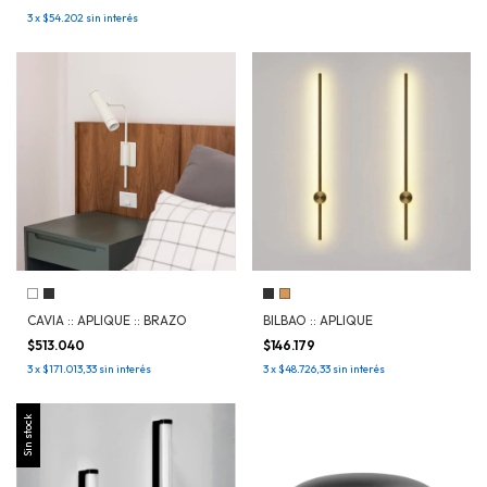
3
x
$54.202
sin interés
CAVIA :: APLIQUE :: BRAZO
BILBAO :: APLIQUE
$513.040
$146.179
3
x
$171.013,33
sin interés
3
x
$48.726,33
sin interés
Sin stock