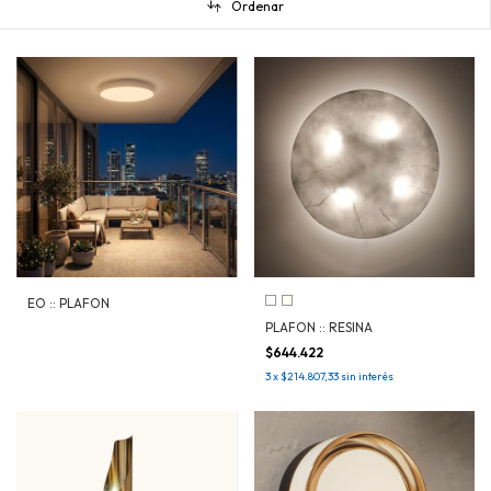
Ordenar
EO :: PLAFON
PLAFON :: RESINA
$644.422
3
x
$214.807,33
sin interés