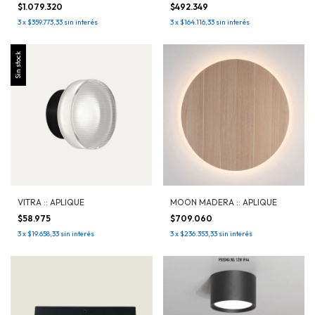
$1.079.320
$492.349
3
x
$359.773,33
sin interés
3
x
$164.116,33
sin interés
Sin stock
VITRA :: APLIQUE
MOON MADERA :: APLIQUE
$58.975
$709.060
3
x
$19.658,33
sin interés
3
x
$236.353,33
sin interés