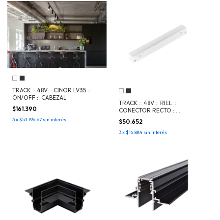
TRACK :: 48V :: CINOR LV35 ::
ON/OFF :: CABEZAL
TRACK :: 48V :: RIEL ::
$161.390
CONECTOR RECTO ::
ACCESORIO
3
x
$53.796,67
sin interés
$50.652
3
x
$16.884
sin interés