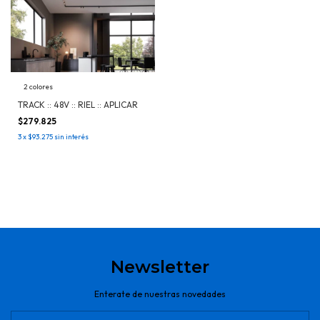
2 colores
TRACK :: 48V :: RIEL :: APLICAR
$279.825
3
x
$93.275
sin interés
Newsletter
Enterate de nuestras novedades