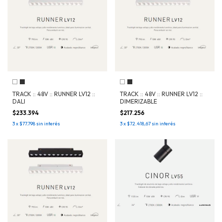
TRACK :: 48V :: RUNNER LV12 ::
TRACK :: 48V :: RUNNER LV12 ::
DALI
DIMERIZABLE
$233.394
$217.256
3
x
$77.798
sin interés
3
x
$72.418,67
sin interés