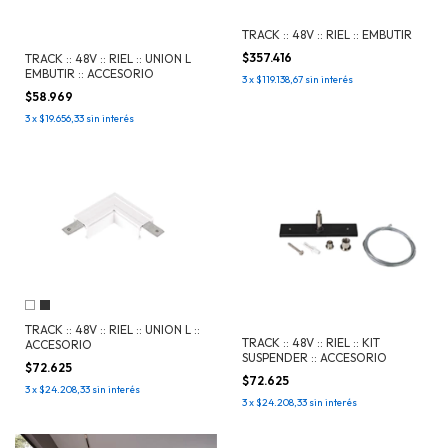
TRACK :: 48V :: RIEL :: EMBUTIR
$357.416
TRACK :: 48V :: RIEL :: UNION L
EMBUTIR :: ACCESORIO
3
x
$119.138,67
sin interés
$58.969
3
x
$19.656,33
sin interés
TRACK :: 48V :: RIEL :: UNION L ::
TRACK :: 48V :: RIEL :: KIT
ACCESORIO
SUSPENDER :: ACCESORIO
$72.625
$72.625
3
x
$24.208,33
sin interés
3
x
$24.208,33
sin interés