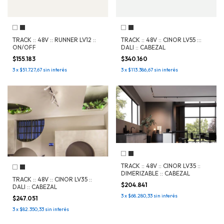
TRACK :: 48V :: RUNNER LV12 ::
TRACK :: 48V :: CINOR LV55 :::
ON/OFF
DALI :: CABEZAL
$155.183
$340.160
3
x
$51.727,67
sin interés
3
x
$113.386,67
sin interés
TRACK :: 48V :: CINOR LV35 ::
DIMERIZABLE :: CABEZAL
TRACK :: 48V :: CINOR LV35 ::
$204.841
DALI :: CABEZAL
3
x
$68.280,33
sin interés
$247.051
3
x
$82.350,33
sin interés