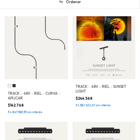
Ordenar
TRACK :: 48V :: RIEL :: SUNSET
LIGHT
TRACK :: 48V :: RIEL :: CURVA ::
APLICAR
$244.568
$142.768
3
x
$81.522,67
sin interés
3
x
$47.589,33
sin interés