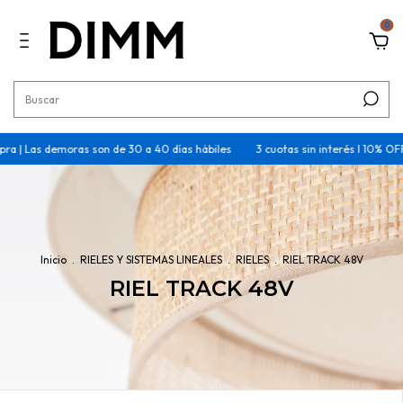
0
as demoras son de 30 a 40 días hábiles
3 cuotas sin interés I 10% OFF trans
Inicio
.
RIELES Y SISTEMAS LINEALES
.
RIELES
.
RIEL TRACK 48V
RIEL TRACK 48V