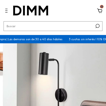
0
pra | Las demoras son de 30 a 40 días hábiles
3 cuotas sin interés I 10% OF