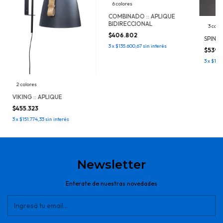
6 colores
COMBINADO :: APLIQUE
BIDIRECCIONAL
3 colo
$406.802
SPIN :
3
x
$135.600,67
sin interés
$539.
3
x
$179.
2 colores
VIKING :: APLIQUE
$455.323
3
x
$151.774,33
sin interés
Newsletter
Enterate de nuestras novedades