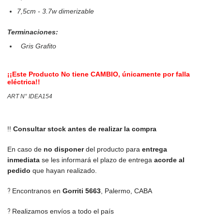
7,5cm - 3.7w dimerizable
Terminaciones:
Gris Grafito
¡¡Este Producto No tiene CAMBIO, únicamente por falla
eléctrica!!
ART N° IDEA154
!!
Consultar stock antes de realizar la compra
En caso de
no disponer
del producto para
entrega
inmediata
se les informará el plazo de entrega
acorde al
pedido
que hayan realizado.
?
Encontranos en
Gorriti 5663
,
Palermo, CABA
?
Realizamos envíos a todo el país