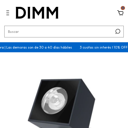
0
as demoras son de 30 a 40 días hábiles
3 cuotas sin interés I 10% OFF trans