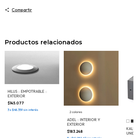
Compartir
Productos relacionados
HILUS :: EMPOTRABLE ::
EXTERIOR
$145.077
3
x
$48.359
sin interés
2 colores
ADEL :: INTERIOR Y
+
EXTERIOR
KALU 
$183.248
UNIDIR
EXTER