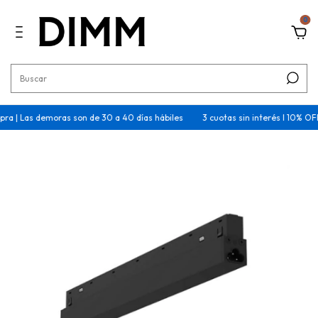
0
 Las demoras son de 30 a 40 días hábiles
3 cuotas sin interés I 10% OFF tra