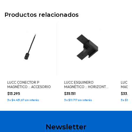
Productos relacionados
LUCC CONECTOR P
LUCC ESQUINERO
LUCC 
MAGNÉTICO :: ACCESORIO
MAGNÉTICO :: HORIZONTAL
MAGNÉ
:: APLIQUE
:: EM
$13.295
$35.151
$33.8
3
x
$4.431,67
sin interés
3
x
$11.717
sin interés
3
x
$11.2
Newsletter