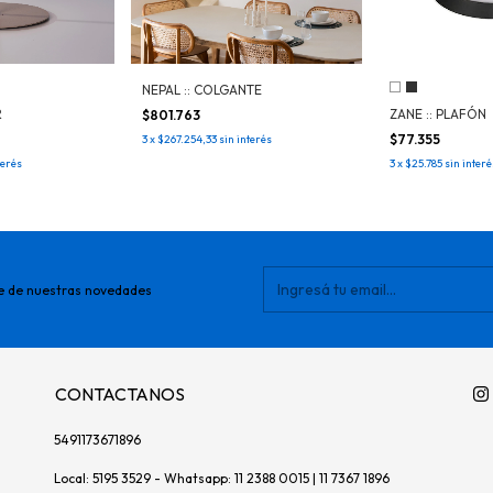
NEPAL :: COLGANTE
R
ZANE :: PLAFÓN
$801.763
$77.355
3
x
$267.254,33
sin interés
terés
3
x
$25.785
sin interé
e de nuestras novedades
CONTACTANOS
5491173671896
Local: 5195 3529 - Whatsapp: 11 2388 0015 | 11 7367 1896