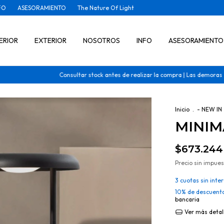
FO
ASESORAMIENTO
The Nature Of Light
ERIOR
EXTERIOR
NOSOTROS
INFO
ASESORAMIENTO
Consultar stock antes de realizar la compra | Las demoras son de 30
Inicio
.
- NEW IN
MINIM
$673.244
Precio sin impue
3
cuotas sin inte
10% de descuent
bancaria
Ver más detal