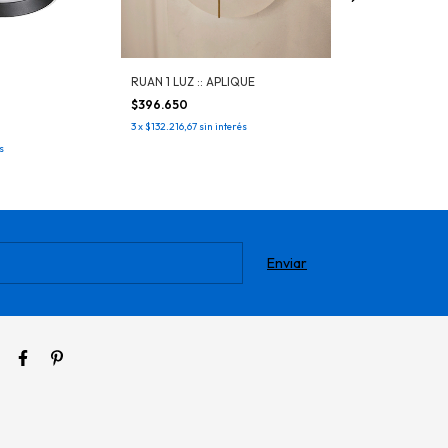
RUAN 1 LUZ :: APLIQUE
GALES :: APLIQU
$396.650
$652.557
3
x
$132.216,67
sin interés
3
x
$217.519
sin inte
s