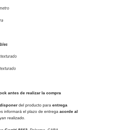
metro
ra
m
bles
texturado
texturado
ock antes de realizar la compra
disponer
del producto para
entrega
es informará el plazo de entrega
acorde al
an realizado.
 en
Gorriti 5663
,
Palermo, CABA