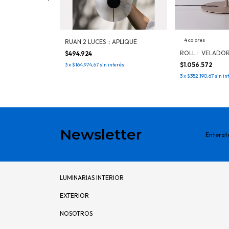
4 colores
TE
RUAN 2 LUCES :: APLIQUE
ROLL :: VELADO
$494.924
$1.056.572
terés
3
x
$164.974,67
sin interés
3
x
$352.190,67
sin in
Newsletter
Enterat
LUMINARIAS INTERIOR
EXTERIOR
NOSOTROS