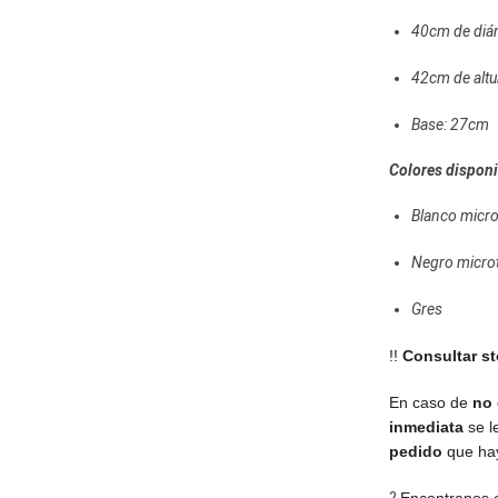
40cm de diá
42cm de altu
Base: 27c
Colores disponi
Blanco micro
Negro micro
Gres
!!
Consultar st
En caso de
no 
inmediata
se l
pedido
que hay
?
Encontranos