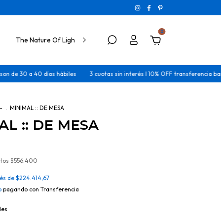
0
The Nature Of Light
 a 40 días hábiles
3 cuotas sin interés I 10% OFF transferencia bancaria
 -
.
MINIMAL :: DE MESA
AL :: DE MESA
stos
$556.400
rés de
$224.414,67
o
pagando con Transferencia
les