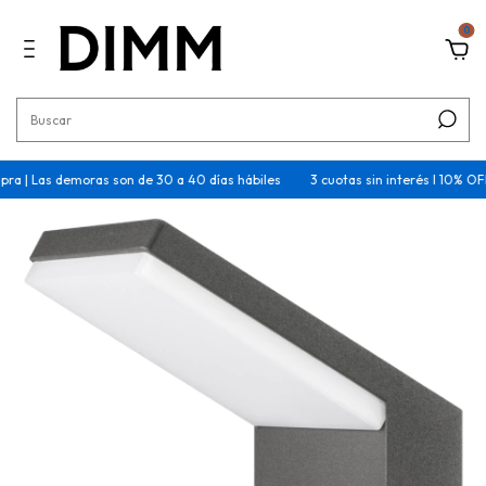
0
Las demoras son de 30 a 40 días hábiles
3 cuotas sin interés I 10% OFF tran