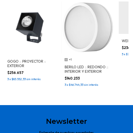
WEIL :
$234.
3
x
$78.0
+1
GOGO :: PROYECTOR ::
EXTERIOR
BERILO LED :: REDONDO ::
INTERIOR Y EXTERIOR
$256.657
$140.233
3
x
$85.552,33
sin interés
3
x
$46.744,33
sin interés
Newsletter
Enterate de nuestras novedades