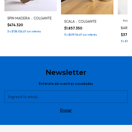
SPIN MADERA :: COLGANTE
6 colo
SCALA :: COLGANTE
$474.320
BARI :
$1.857.350
3
x
$158.106,67
sin interés
$376.
3
x
$619.116,67
sin interés
3
x
$125.
Newsletter
Enterate de nuestras novedades