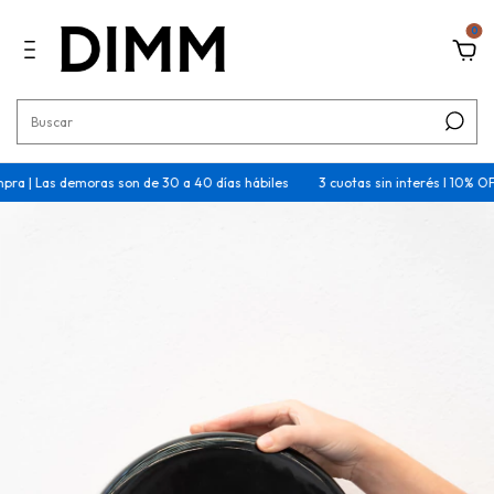
0
 Las demoras son de 30 a 40 días hábiles
3 cuotas sin interés I 10% OFF tra