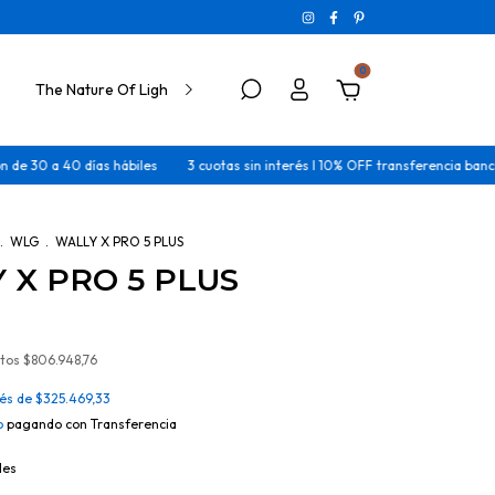
0
The Nature Of Light
 40 días hábiles
3 cuotas sin interés I 10% OFF transferencia bancaria
C
.
WLG
.
WALLY X PRO 5 PLUS
 X PRO 5 PLUS
stos
$806.948,76
rés de
$325.469,33
o
pagando con Transferencia
les