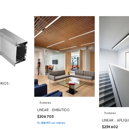
RIOS ::
3 colores
LINEAR :: EMBUTIDO
3 colores
$206.703
LINEAR :: APLIQ
3
x
$68.901
sin interés
$239.602