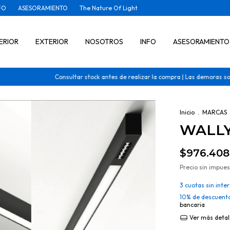
FO
ASESORAMIENTO
The Nature Of Light
ERIOR
EXTERIOR
NOSOTROS
INFO
ASESORAMIENTO
Consultar stock antes de realizar la compra | Las demoras son de 30 a
Inicio
.
MARCAS
WALLY
$976.408
Precio sin impue
3
cuotas sin inte
10% de descuent
bancaria
Ver más detal