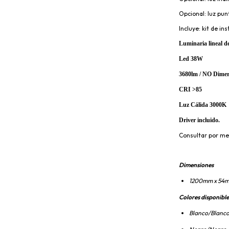
Opcional: luz pun
Incluye: kit de i
Luminaria lineal d
Led 38W 
3680lm / NO Dimer
CRI >85 
Luz Cálida 3000K
Driver incluido.
Consultar por me
Dimensiones
1200mm x 54
Colores disponible
Blanco/Blanc