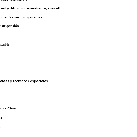
tual y difusa independiente, consultar.
nstalación para suspención
e suspensión 
izable 
didas y formatos especiales.
mm x 70mm
s
o