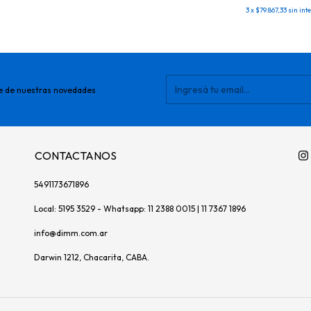
3
x
$79.867,33
sin int
e de nuestras novedades
CONTACTANOS
5491173671896
Local: 5195 3529 - Whatsapp: 11 2388 0015 | 11 7367 1896
info@dimm.com.ar
Darwin 1212, Chacarita, CABA.