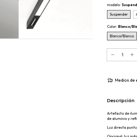
modelo:
Suspend
Suspender
Color:
Blanco/Bl
Blanco/Blanco
Medios de 
Descripción
Artefacto de ilum
de aluminio y ref
Luz directa puntua
Opcional: luz indi