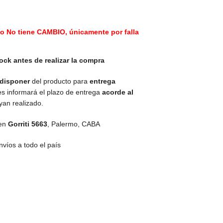
to No tiene CAMBIO, únicamente por falla
ock antes de realizar la compra
disponer
del producto para
entrega
es informará el plazo de entrega
acorde al
an realizado.
 en
Gorriti 5663
,
Palermo, CABA
víos a todo el país