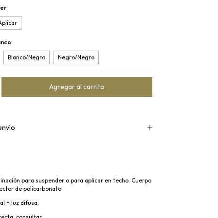
er
Aplicar
anco
Blanco/Negro
Negro/Negro
envío
inación para suspender o para aplicar en techo. Cuerpo
lector de policarbonato.
l + luz difusa.
recta, consultar.