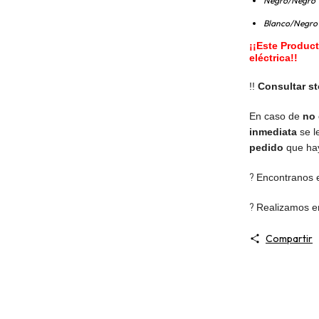
Negro/Negro
Blanco/Negro
¡¡Este Produc
eléctrica!!
!!
Consultar st
En caso de
no 
inmediata
se l
pedido
que hay
?
Encontranos
?
Realizamos en
Compartir