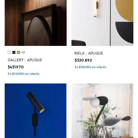
+2
RIELA :: APLIQUE
GALLERY :: APLIQUE
$320.892
$431.970
3
x
$106.964
sin interés
3
x
$143.990
sin interés