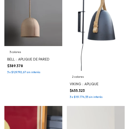
3 colores
BELL :: APLIQUE DE PARED
$389.378
3
x
$129.792,67
sin interés
2 colores
VIKING :: APLIQUE
$455.323
3
x
$151.774,33
sin interés