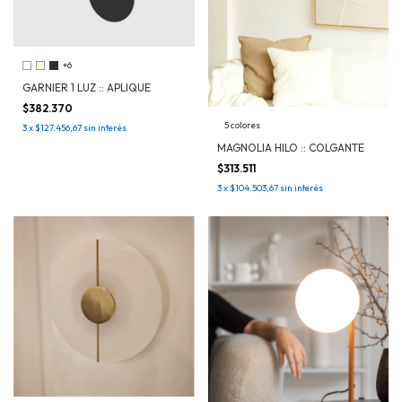
+6
GARNIER 1 LUZ :: APLIQUE
$382.370
5 colores
3
x
$127.456,67
sin interés
MAGNOLIA HILO :: COLGANTE
$313.511
3
x
$104.503,67
sin interés