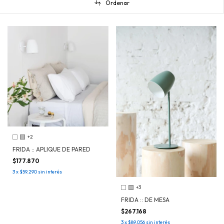
Ordenar
+2
FRIDA :: APLIQUE DE PARED
$177.870
3
x
$59.290
sin interés
+3
FRIDA :: DE MESA
$267.168
3
x
$89.056
sin interés