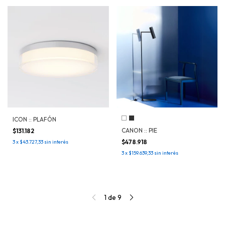
ICON :: PLAFÓN
CANON :: PIE
$131.182
$478.918
3
x
$43.727,33
sin interés
3
x
$159.639,33
sin interés
1
de
9