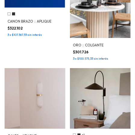
CANON BRAZO :: APLIQUE
$322.102
3
x
$107.367,33
sin interés
ORO :: COLGANTE
$301.726
3
x
$100.575,33
sin interés
+1