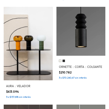
ORNETTE :: CORTA :: COLGANTE
$210.782
3
x
$70.260,67
sin interés
AURA :: VELADOR
$413.094
3
x
$137.698
sin interés