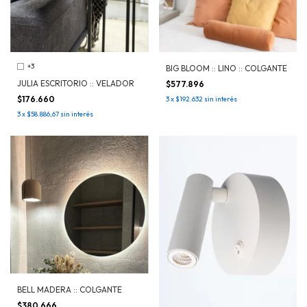
+3
BIG BLOOM :: LINO :: COLGANTE
JULIA ESCRITORIO :: VELADOR
$577.896
$176.660
3
x
$192.632
sin interés
3
x
$58.886,67
sin interés
BELL MADERA :: COLGANTE
$380.666