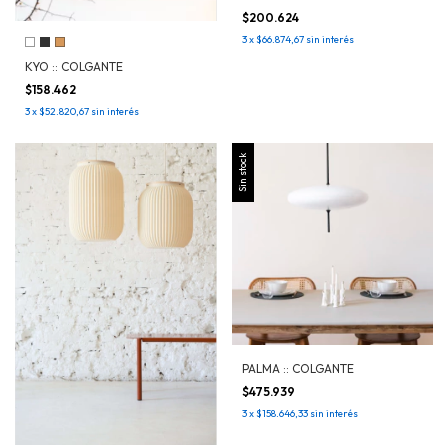
$200.624
3
x
$66.874,67
sin interés
KYO :: COLGANTE
$158.462
3
x
$52.820,67
sin interés
Sin stock
PALMA :: COLGANTE
$475.939
3
x
$158.646,33
sin interés