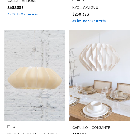
GALES :: APLIQUE
KYO :: APLIQUE
$652.557
$250.373
3
x
$217.519
sin interés
3
x
$83.457,67
sin interés
+2
CAPULLO :: COLGANTE