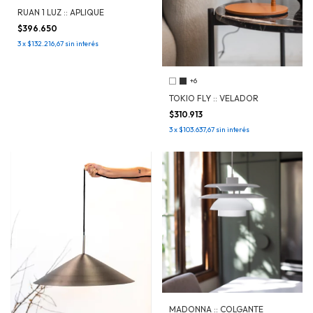
RUAN 1 LUZ :: APLIQUE
$396.650
3
x
$132.216,67
sin interés
+6
TOKIO FLY :: VELADOR
$310.913
3
x
$103.637,67
sin interés
MADONNA :: COLGANTE