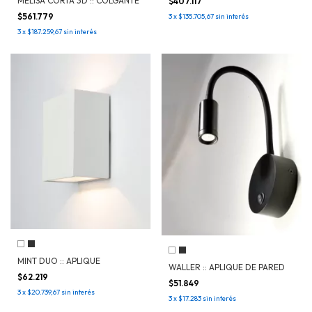
MELISA CORTA 3D :: COLGANTE
$407.117
$561.779
3
x
$135.705,67
sin interés
3
x
$187.259,67
sin interés
MINT DUO :: APLIQUE
WALLER :: APLIQUE DE PARED
$62.219
$51.849
3
x
$20.739,67
sin interés
3
x
$17.283
sin interés