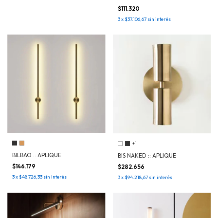
$111.320
3
x
$37.106,67
sin interés
+1
BILBAO :: APLIQUE
BIS NAKED :: APLIQUE
$146.179
$282.656
3
x
$48.726,33
sin interés
3
x
$94.218,67
sin interés