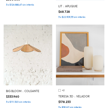
3
x
$126.888,67
sin interés
LIT :: APLIQUIE
$68.728
3
x
$22.909,33
sin interés
+2
BIG BLOOM :: COLGANTE
TERESA 3D :: VELADOR
$333.960
$178.233
3
x
$111.320
sin interés
3
x
$59.411
sin interés