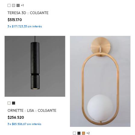
+1
TERESA 3D :: COLGANTE
$515.170
3
x
$171.723,33
sin interés
ORNETTE :: LISA :: COLGANTE
$256.520
3
x
$85.506,67
sin interés
+2