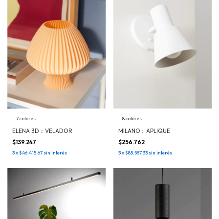
8 colores
7 colores
MILANO :: APLIQUE
ELENA 3D :: VELADOR
$256.762
$139.247
3
x
$85.587,33
sin interés
3
x
$46.415,67
sin interés