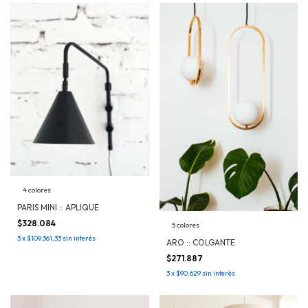
4 colores
PARIS MINI :: APLIQUE
$328.084
5 colores
3
x
$109.361,33
sin interés
ARO :: COLGANTE
$271.887
3
x
$90.629
sin interés