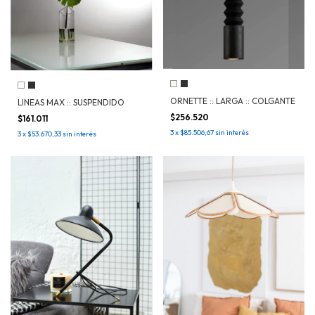
ORNETTE :: LARGA :: COLGANTE
LINEAS MAX :: SUSPENDIDO
$256.520
$161.011
3
x
$85.506,67
sin interés
3
x
$53.670,33
sin interés