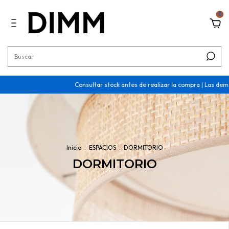
0
Consultar stock antes de realizar la compra | Las demoras son de 30
Inicio
.
ESPACIOS
.
DORMITORIO
DORMITORIO