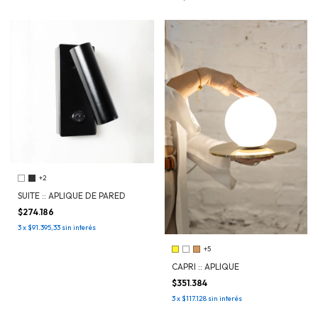
+2
SUITE :: APLIQUE DE PARED
$274.186
3
x
$91.395,33
sin interés
+5
CAPRI :: APLIQUE
$351.384
3
x
$117.128
sin interés