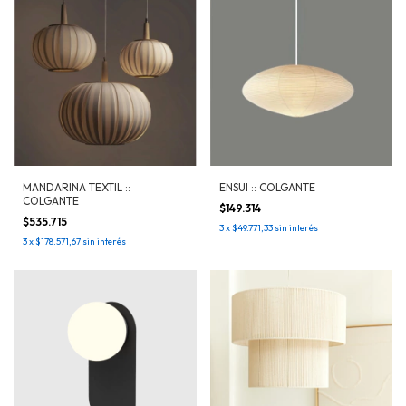
MANDARINA TEXTIL ::
ENSUI :: COLGANTE
COLGANTE
$149.314
$535.715
3
x
$49.771,33
sin interés
3
x
$178.571,67
sin interés