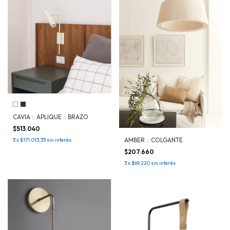
CAVIA :: APLIQUE :: BRAZO
$513.040
AMBER :: COLGANTE
3
x
$171.013,33
sin interés
$207.660
3
x
$69.220
sin interés