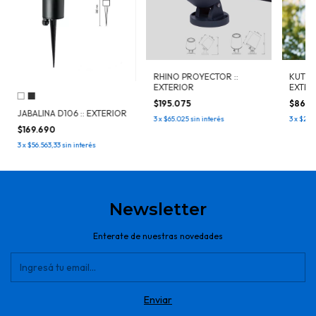
RHINO PROYECTOR ::
KUTZ :
EXTERIOR
EXTER
$195.075
$86.2
JABALINA D106 :: EXTERIOR
3
x
$65.025
sin interés
3
x
$28.7
$169.690
3
x
$56.563,33
sin interés
Newsletter
Enterate de nuestras novedades