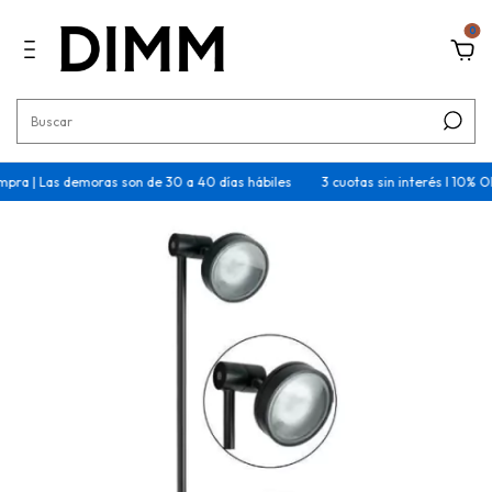
0
pra | Las demoras son de 30 a 40 días hábiles
3 cuotas sin interés I 10% OF